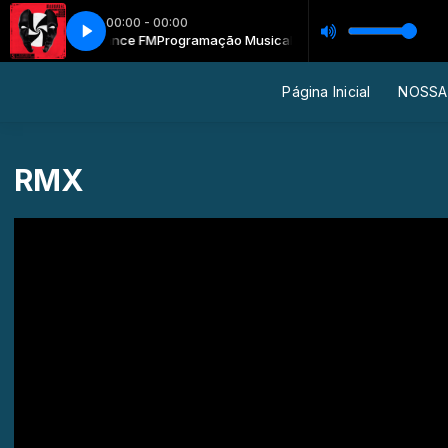
00:00 - 00:00
sical Rede Dance FM
dhouse
RANI - Madhouse
Programação Musical Rede Dance FM
Página Inicial
NOSSA
RMX