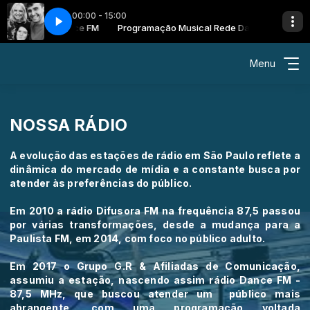
00:00 - 15:00
usical Rede Dance FM
ghts Out
Programação Musical Rede Dance FM
Fred again.. - Lights Out
Menu
NOSSA RÁDIO
A evolução das estações de rádio em São Paulo reflete a 
dinâmica do mercado de mídia e a constante busca por 
atender às preferências do público.
Em 2010 a rádio 
Difusora FM 
na frequência 87,5 
passou 
por várias transformações, desde a mudança para a 
Paulista FM
, em 2014, com foco no público 
adulto.
Em 2017 o
Grupo G.R & Afiliadas de Comunicação
,
assumiu a estação,
nascendo assim 
rádio 
Dance FM - 
87,5 MHz, que buscou atender um público mais
abrangente, c
om uma programação voltada 