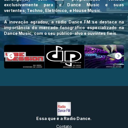
exclusivamente para a Dance Music e 
suas
vertentes;
Techno, Eletrônico, e House Music.
A inovação agradou, a rádio Dance FM se destaca na
importância do mercado fonográfico especializado na
Dance Music, com
o seu público-alvo
 e ouvintes fiéis.
Essa que é a Radio Dance.
Contato