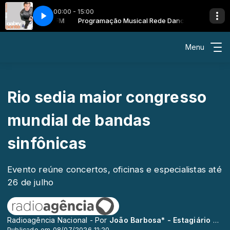
00:00 - 15:00
 Rede Dance FM
et
Programação Musical Rede Dance FM
Gabry Ponte - Got To Get
Menu
Rio sedia maior congresso
mundial de bandas
sinfônicas
Evento reúne concertos, oficinas e especialistas até
26 de julho
Radioagência Nacional - Por
João Barbosa* - Estagiário da Rádio Nacional
Publicado em 08/07/2026 11:20