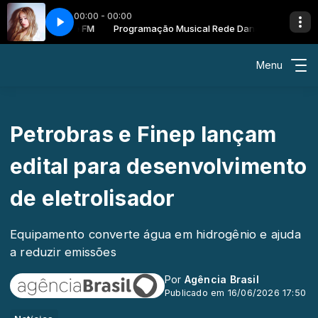
00:00 - 00:00
l Rede Dance FM
Up That Hill
Programação Musical Rede Dance FM
Kim Petras - Running Up That Hill
Menu
Petrobras e Finep lançam
edital para desenvolvimento
de eletrolisador
Equipamento converte água em hidrogênio e ajuda
a reduzir emissões
Por
Agência Brasil
Publicado em 16/06/2026 17:50