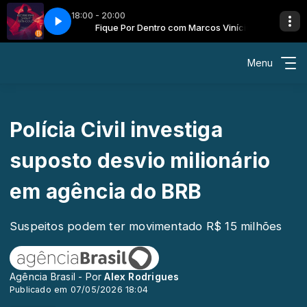
18:00 - 20:00
cos Vinícius
 Shout
Fique Por Dentro com Marcos Vinícius
Fatih Oguz - Scream and Shout
Menu
Polícia Civil investiga
suposto desvio milionário
em agência do BRB
Suspeitos podem ter movimentado R$ 15 milhões
Agência Brasil - Por
Alex Rodrigues
Publicado em 07/05/2026 18:04