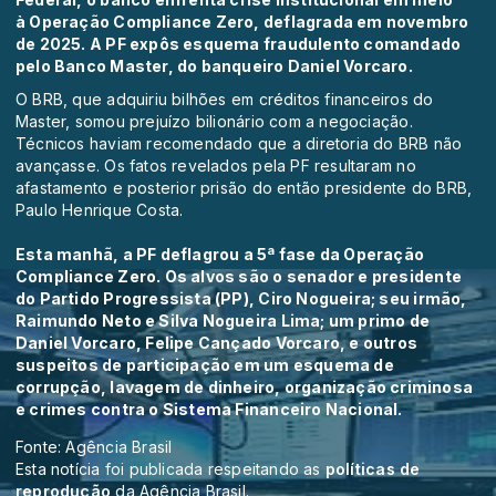
à Operação Compliance Zero, deflagrada em novembro
de 2025. A PF expôs esquema fraudulento comandado
pelo
Banco Master
, do banqueiro Daniel Vorcaro.
O BRB, que adquiriu bilhões em créditos financeiros do
Master, somou prejuízo bilionário com a negociação.
Técnicos haviam recomendado que a diretoria do BRB não
avançasse. Os fatos revelados pela PF resultaram no
afastamento e posterior
prisão do então presidente do BRB,
Paulo Henrique Costa
.
Esta manhã,
a PF deflagrou a 5ª fase da Operação
Compliance Zero
. Os alvos são o senador e presidente
do Partido Progressista (PP), Ciro Nogueira; seu irmão,
Raimundo Neto e Silva Nogueira Lima; um primo de
Daniel Vorcaro, Felipe Cançado Vorcaro, e outros
suspeitos de participação em um esquema de
corrupção, lavagem de dinheiro, organização criminosa
e crimes contra o Sistema Financeiro Nacional.
Fonte: Agência Brasil
Esta notícia foi publicada respeitando as
políticas de
reprodução
da Agência Brasil.