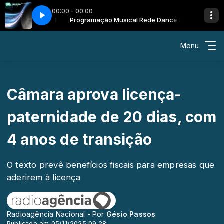
00:00 - 00:00
ede Dance FM
ht
Programação Musical Rede Dance FM
Space Motion - Moonlight
Menu
Câmara aprova licença-
paternidade de 20 dias, com
4 anos de transição
O texto prevê benefícios fiscais para empresas que
aderirem à licença
Radioagência Nacional - Por
Gésio Passos
Publicado em 05/11/2025 09:28