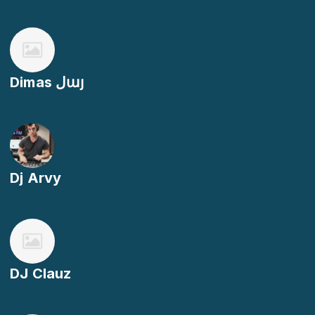
Dimas لայ
Dj Arvy
DJ Clauz