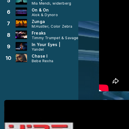
5
Mia Mendi, widerberg
On & On
6
Alok & Dynoro
Zunga
7
M.Hustler, Color Zebra
Freaks
8
Timmy Trumpet & Savage
In Your Eyes |
9
Yandel
Chase I
10
Bebe Rexha