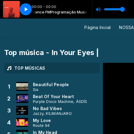
00:00 - 00:00
 Musical Rede Dance FM
eber - Intentions
Justin Bieber - Intentions
Programação Musical Rede Dance FM
Página Inicial
NOSSA
Top música - In Your Eyes |
TOP MÚSICAS
Beautiful People
1
Sia
Beat Of Your Heart
2
Purple Disco Machine, ÁSDÍS
No Bad Vibes
3
Jazzy, KILIMANJARO
My Love
4
Route 94
In My Head