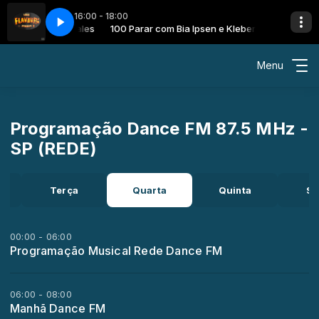
16:00 - 18:00
Ipsen e Kleber Sales
 - Flavour
100 Parar com Bia Ipsen e Kleber Sales
Loski feat. Stormzy - Flavour
Menu
Programação Dance FM 87.5 MHz -
SP (REDE)
a
Terça
Quarta
Quinta
Se
00:00 - 06:00
Programação Musical Rede Dance FM
06:00 - 08:00
Manhã Dance FM