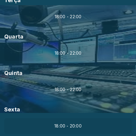
Terça
18:00 - 22:00
Quarta
18:00 - 22:00
Quinta
18:00 - 22:00
Sexta
18:00 - 20:00